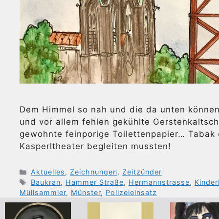
Dem Himmel so nah und die da unten können 
und vor allem fehlen gekühlte Gerstenkaltsch
gewohnte feinporige Toilettenpapier… Tabak d
Kasperltheater begleiten mussten!
Kategorien
Aktuelles
,
Zeichnungen
,
Zeitzünder
Schlagwörter
Baukran
,
Hammer Straße
,
Hermannstrasse
,
Kinde
Müllsammler
,
Münster
,
Polizeieinsatz