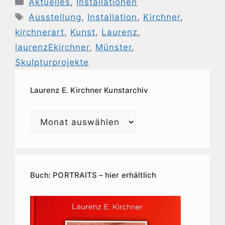
Aktuelles
,
Installationen
Schlagwörter
Ausstellung
,
Installation
,
Kirchner
,
kirchnerart
,
Kunst
,
Laurenz
,
laurenzEkirchner
,
Münster
,
Skulpturprojekte
Laurenz E. Kirchner Kunstarchiv
Laurenz
E.
Kirchner
Kunstarchiv
Buch: PORTRAITS – hier erhältlich