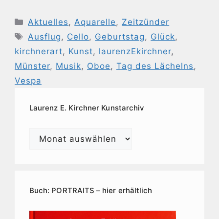
Kategorien
Aktuelles
,
Aquarelle
,
Zeitzünder
Schlagwörter
Ausflug
,
Cello
,
Geburtstag
,
Glück
,
kirchnerart
,
Kunst
,
laurenzEkirchner
,
Münster
,
Musik
,
Oboe
,
Tag des Lächelns
,
Vespa
Laurenz E. Kirchner Kunstarchiv
Laurenz
E.
Kirchner
Kunstarchiv
Buch: PORTRAITS – hier erhältlich