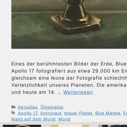
Eines der berühmtesten Bilder der Erde, Blu
Apollo 17 fotografiert aus etwa 29.000 km En
gleichsam eine Ikone der Fotografie schlecht
Verletzlichkeit unseres Planeten. Die amer
und heute am 14. …
Weiterlesen
Kategorien
Aktuelles
,
Ölgemälde
Schlagwörter
Apollo 17
,
Astronaut
,
blauer Planet
,
Blue Marble
,
E
Mann auf dem Mond
,
Mond