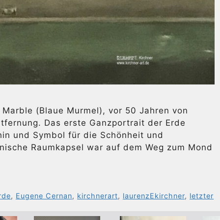
e Marble (Blaue Murmel), vor 50 Jahren von
tfernung. Das erste Ganzportrait der Erde
hin und Symbol für die Schönheit und
ikanische Raumkapsel war auf dem Weg zum Mond
rde
,
Eugene Cernan
,
kirchnerart
,
laurenzEkirchner
,
letzter