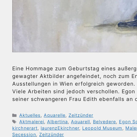
Eine Hommage zum Geburtstag eines außerg
gewagter Aktbilder angefeindet, noch zum En
Ausstellungen in Wien erfolgreich geworden. 
Viele Arbeiten sind jedoch verschollen. Egon
seiner schwangeren Frau Edith ebenfalls an 
Kategorien
Aktuelles
,
Aquarelle
,
Zeitzünder
Schlagwörter
Aktmalerei
,
Albertina
,
Aquarell
,
Belvedere
,
Egon Sc
kirchnerart
,
laurenzEkirchner
,
Leopold Museum
,
Male
Secession
,
Zeitzünder