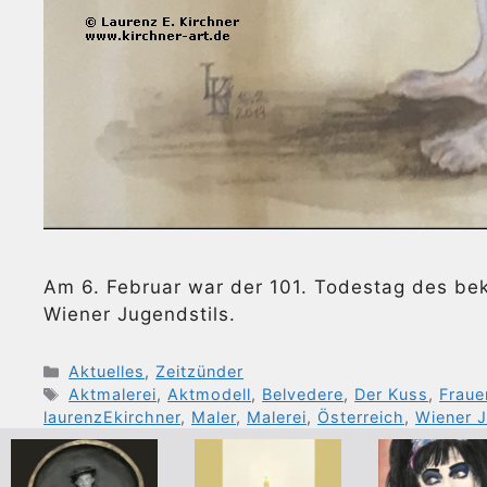
Am 6. Februar war der 101. Todestag des be
Wiener Jugendstils.
Kategorien
Aktuelles
,
Zeitzünder
Schlagwörter
Aktmalerei
,
Aktmodell
,
Belvedere
,
Der Kuss
,
Fraue
laurenzEkirchner
,
Maler
,
Malerei
,
Österreich
,
Wiener J