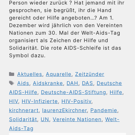
Person wieder zurück ? Hat jemand mit ihr
gesprochen, sie begrüßt, ihr die Hand
gereicht oder Hilfe angeboten…? Am 1.
Dezember wird jährlich von den Vereinten
Nationen zum 30. Mal der Welt-Aids-Tag
organisiert als Zeichen der Hilfe und
Solidarität. Die rote AIDS-Schleife ist das
Symbol dazu.
Kategorien
Aktuelles
,
Aquarelle
,
Zeitzünder
Schlagwörter
Aids
,
Aidskranke
,
DAH
,
DAS
,
Deutsche
AIDS-Hilfe
,
Deutsche-AIDS-Stiftung
,
Hilfe
,
HIV
,
HIV-Infizierte
,
HIV-Positiv
,
kirchnerart
,
laurenzEkirchner
,
Pandemie
,
Solidarität
,
UN
,
Vereinte Nationen
,
Welt-
Aids-Tag