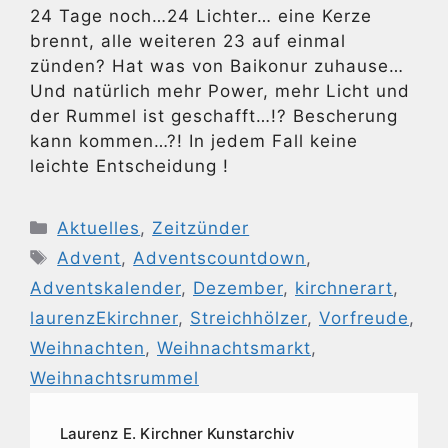
24 Tage noch…24 Lichter… eine Kerze
brennt, alle weiteren 23 auf einmal
zünden? Hat was von Baikonur zuhause…
Und natürlich mehr Power, mehr Licht und
der Rummel ist geschafft…!? Bescherung
kann kommen…?! In jedem Fall keine
leichte Entscheidung !
Kategorien
Aktuelles
,
Zeitzünder
Schlagwörter
Advent
,
Adventscountdown
,
Adventskalender
,
Dezember
,
kirchnerart
,
laurenzEkirchner
,
Streichhölzer
,
Vorfreude
,
Weihnachten
,
Weihnachtsmarkt
,
Weihnachtsrummel
Laurenz E. Kirchner Kunstarchiv