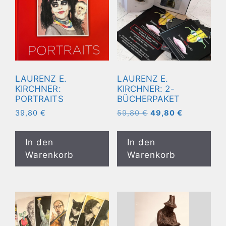
LAURENZ E.
LAURENZ E.
KIRCHNER:
KIRCHNER: 2-
PORTRAITS
BÜCHERPAKET
Ursprünglicher
Aktueller
39,80
€
59,80
€
49,80
€
Preis
Preis
war:
ist:
In den
In den
59,80 €
49,80 €.
Warenkorb
Warenkorb