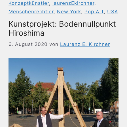
Konzeptkünstler
,
laurenzEkirchner
,
Menschenrechtler
,
New York
,
Pop Art
,
USA
Kunstprojekt: Bodennullpunkt
Hiroshima
6. August 2020
von
Laurenz E. Kirchner