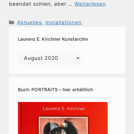
beendet schien, aber …
Weiterlesen
Kategorien
Aktuelles
,
Installationen
Laurenz E. Kirchner Kunstarchiv
Laurenz
E.
Kirchner
Kunstarchiv
Buch: PORTRAITS – hier erhältlich