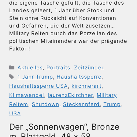
die eigene Tasche gefüllt, die Tasche des
Landes geleert, 1 Jahr über Stock und
Stein ohne Rücksicht auf Konventionen
und Gefahren, die der Welt zusetzen…
Military Reiten durch das Porzellan des
politischen Miteinanders war der prägende
Faktor !
Kategorien
Aktuelles
,
Portraits
,
Zeitzünder
Schlagwörter
1 Jahr Trump
,
Haushaltssperre
,
Haushaltssperre USA
,
kirchnerart
,
Klimawandel
,
laurenzEkirchner
,
Military
Reitem
,
Shutdown
,
Steckenpferd
,
Trump
,
USA
Der „Sonnenwagen“, Bronze
m. Blattgold, 48 x 58