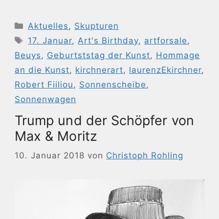
Kategorien
Aktuelles
,
Skupturen
Schlagwörter
17. Januar
,
Art's Birthday
,
artforsale
,
Beuys
,
Geburtststag der Kunst
,
Hommage
an die Kunst
,
kirchnerart
,
laurenzEkirchner
,
Robert Fiiliou
,
Sonnenscheibe
,
Sonnenwagen
Trump und der Schöpfer von
Max & Moritz
10. Januar 2018
von
Christoph Rohling