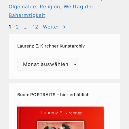
Ölgemälde
,
Religion
,
Welttag der
Bahermzigkeit
Seite
Seite
Seite
1
2
…
12
Weiter
→
Laurenz E. Kirchner Kunstarchiv
Laurenz
E.
Kirchner
Kunstarchiv
Buch: PORTRAITS – hier erhältlich