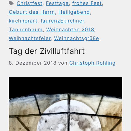
Schlagwörter
Christfest
,
Festtage
,
frohes Fest
,
Geburt des Herrn
,
Heiligabend
,
kirchnerart
,
laurenzEkirchner
,
Tannenbaum
,
Weihnachten 2018
,
Weihnachtsfeier
,
Weihnachtsgrüße
Tag der Zivilluftfahrt
8. Dezember 2018
von
Christoph Rohling