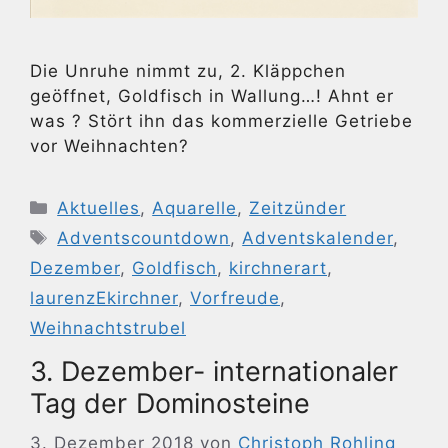
Die Unruhe nimmt zu, 2. Kläppchen
geöffnet, Goldfisch in Wallung…! Ahnt er
was ? Stört ihn das kommerzielle Getriebe
vor Weihnachten?
Kategorien
Aktuelles
,
Aquarelle
,
Zeitzünder
Schlagwörter
Adventscountdown
,
Adventskalender
,
Dezember
,
Goldfisch
,
kirchnerart
,
laurenzEkirchner
,
Vorfreude
,
Weihnachtstrubel
3. Dezember- internationaler
Tag der Dominosteine
3. Dezember 2018
von
Christoph Rohling