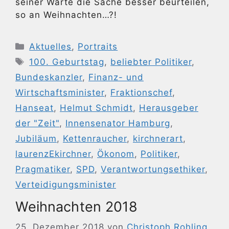
seiner Warte die Sache besser beurteilen,
so an Weihnachten…?!
Kategorien
Aktuelles
,
Portraits
Schlagwörter
100. Geburtstag
,
beliebter Politiker
,
Bundeskanzler
,
Finanz- und
Wirtschaftsminister
,
Fraktionschef
,
Hanseat
,
Helmut Schmidt
,
Herausgeber
der "Zeit"
,
Innensenator Hamburg
,
Jubiläum
,
Kettenraucher
,
kirchnerart
,
laurenzEkirchner
,
Ökonom
,
Politiker
,
Pragmatiker
,
SPD
,
Verantwortungsethiker
,
Verteidigungsminister
Weihnachten 2018
25. Dezember 2018
von
Christoph Rohling