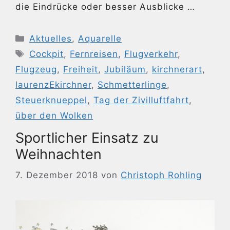
die Eindrücke oder besser Ausblicke …
Kategorien
Aktuelles
,
Aquarelle
Schlagwörter
Cockpit
,
Fernreisen
,
Flugverkehr
,
Flugzeug
,
Freiheit
,
Jubiläum
,
kirchnerart
,
laurenzEkirchner
,
Schmetterlinge
,
Steuerknueppel
,
Tag der Zivilluftfahrt
,
über den Wolken
Sportlicher Einsatz zu
Weihnachten
7. Dezember 2018
von
Christoph Rohling