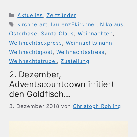
Kategorien
Aktuelles
,
Zeitzünder
Schlagwörter
kirchnerart
,
laurenzEkirchner
,
Nikolaus
,
Osterhase
,
Santa Claus
,
Weihnachten
,
Weihnachtsexpress
,
Weihnachtsmann
,
Weihnachtspost
,
Weihnachtsstress
,
Weihnachtstrubel
,
Zustellung
2. Dezember,
Adventscountdown irritiert
den Goldfisch…
3. Dezember 2018
von
Christoph Rohling