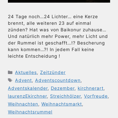
24 Tage noch…24 Lichter… eine Kerze
brennt, alle weiteren 23 auf einmal
zünden? Hat was von Baikonur zuhause…
Und natürlich mehr Power, mehr Licht und
der Rummel ist geschafft…!? Bescherung
kann kommen…?! In jedem Fall keine
leichte Entscheidung !
Kategorien
Aktuelles
,
Zeitzünder
Schlagwörter
Advent
,
Adventscountdown
,
Adventskalender
,
Dezember
,
kirchnerart
,
laurenzEkirchner
,
Streichhölzer
,
Vorfreude
,
Weihnachten
,
Weihnachtsmarkt
,
Weihnachtsrummel