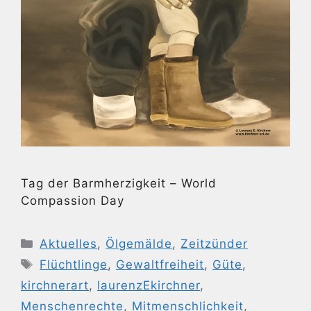
Tag der Barmherzigkeit – World
Compassion Day
Kategorien
Aktuelles
,
Ölgemälde
,
Zeitzünder
Schlagwörter
Flüchtlinge
,
Gewaltfreiheit
,
Güte
,
kirchnerart
,
laurenzEkirchner
,
Menschenrechte
,
Mitmenschlichkeit
,