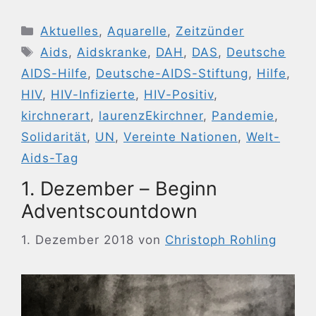
Kategorien
Aktuelles
,
Aquarelle
,
Zeitzünder
Schlagwörter
Aids
,
Aidskranke
,
DAH
,
DAS
,
Deutsche
AIDS-Hilfe
,
Deutsche-AIDS-Stiftung
,
Hilfe
,
HIV
,
HIV-Infizierte
,
HIV-Positiv
,
kirchnerart
,
laurenzEkirchner
,
Pandemie
,
Solidarität
,
UN
,
Vereinte Nationen
,
Welt-
Aids-Tag
1. Dezember – Beginn
Adventscountdown
1. Dezember 2018
von
Christoph Rohling