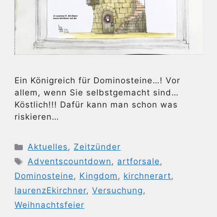
Ein Königreich für Dominosteine…! Vor
allem, wenn Sie selbstgemacht sind…
Köstlich!!! Dafür kann man schon was
riskieren…
Kategorien
Aktuelles
,
Zeitzünder
Schlagwörter
Adventscountdown
,
artforsale
,
Dominosteine
,
Kingdom
,
kirchnerart
,
laurenzEkirchner
,
Versuchung
,
Weihnachtsfeier