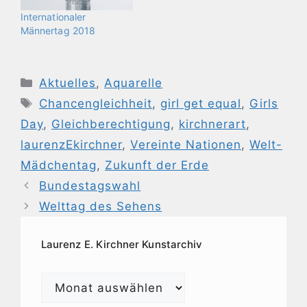
Internationaler
Männertag 2018
Kategorien
Aktuelles
,
Aquarelle
Schlagwörter
Chancengleichheit
,
girl get equal
,
Girls
Day
,
Gleichberechtigung
,
kirchnerart
,
laurenzEkirchner
,
Vereinte Nationen
,
Welt-
Mädchentag
,
Zukunft der Erde
Bundestagswahl
Welttag des Sehens
Laurenz E. Kirchner Kunstarchiv
Laurenz
E.