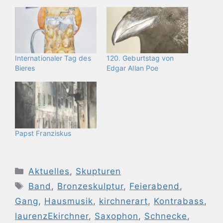
Internationaler Tag des
120. Geburtstag von
Bieres
Edgar Allan Poe
Papst Franziskus
Kategorien
Aktuelles
,
Skupturen
Schlagwörter
Band
,
Bronzeskulptur
,
Feierabend
,
Gang
,
Hausmusik
,
kirchnerart
,
Kontrabass
,
laurenzEkirchner
,
Saxophon
,
Schnecke
,