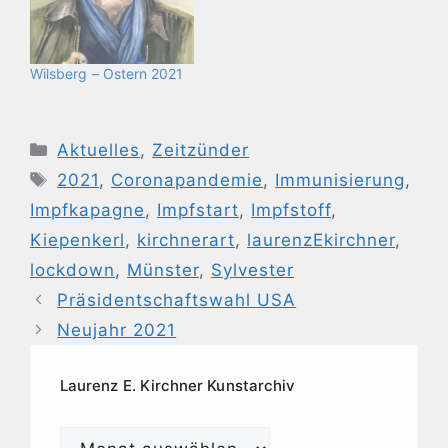
Wilsberg – Ostern 2021
Kategorien
Aktuelles
,
Zeitzünder
Schlagwörter
2021
,
Coronapandemie
,
Immunisierung
,
Impfkapagne
,
Impfstart
,
Impfstoff
,
Kiepenkerl
,
kirchnerart
,
laurenzEkirchner
,
lockdown
,
Münster
,
Sylvester
Präsidentschaftswahl USA
Neujahr 2021
Laurenz E. Kirchner Kunstarchiv
Laurenz