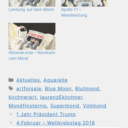
Landung auf dem Mond
Apollo 11 –
Mondlandung
Hitzerekorde – Rückkehr
vom Mond
Kategorien
Aktuelles
,
Aquarelle
Schlagwörter
artforsale
,
Blue Moon
,
Blutmond
,
kirchnerart
,
laurenzEkirchner
,
Mondfinsternis
,
Supermond
,
Vollmond
1 Jahr Präsident Trump
4.Februar – Weltkrebstag 2018