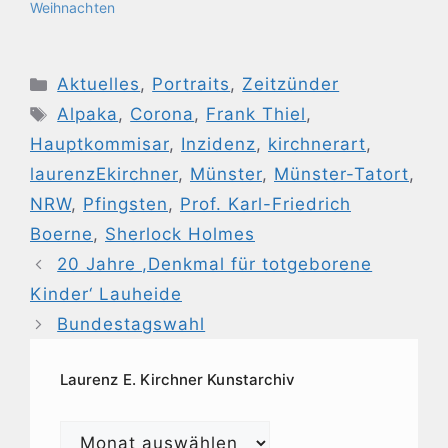
Weihnachten
Kategorien
Aktuelles
,
Portraits
,
Zeitzünder
Schlagwörter
Alpaka
,
Corona
,
Frank Thiel
,
Hauptkommisar
,
Inzidenz
,
kirchnerart
,
laurenzEkirchner
,
Münster
,
Münster-Tatort
,
NRW
,
Pfingsten
,
Prof. Karl-Friedrich
Boerne
,
Sherlock Holmes
20 Jahre ,Denkmal für totgeborene
Kinder‘ Lauheide
Bundestagswahl
Laurenz E. Kirchner Kunstarchiv
Laurenz