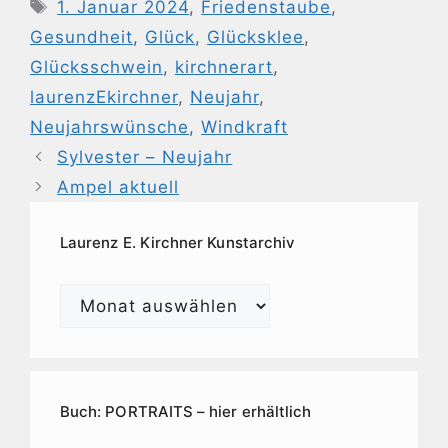
Schlagwörter
1. Januar 2024
,
Friedenstaube
,
Gesundheit
,
Glück
,
Glücksklee
,
Glücksschwein
,
kirchnerart
,
laurenzEkirchner
,
Neujahr
,
Neujahrswünsche
,
Windkraft
Sylvester – Neujahr
Ampel aktuell
Laurenz E. Kirchner Kunstarchiv
Laurenz
E.
Kirchner
Kunstarchiv
Buch: PORTRAITS – hier erhältlich