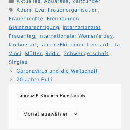
Aktuelles
,
Aquarelle
,
Zeitzünder
Schlagwörter
Adam
,
Eva
,
Frauenorganisation
,
Frauenrechte
,
Freundinnen
,
Gleichberechtigung
,
internationaler
Frauentag
,
Internationaler Women's day
,
kirchnerart
,
laurenzEkirchner
,
Leonardo da
Vinci
,
Mütter
,
Rodin
,
Schwangerschaft
,
Singles
Coronavirus und die Wirtschaft
70 Jahre Bulli
Laurenz E. Kirchner Kunstarchiv
Laurenz
E.
Kirchner