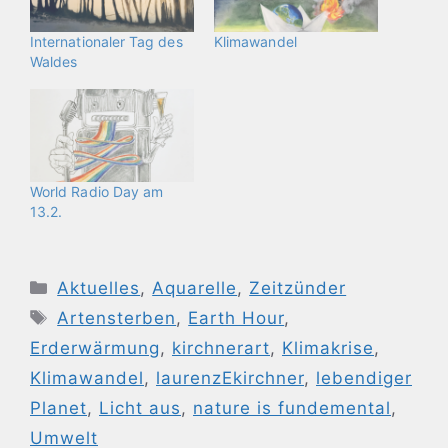
Internationaler Tag des
Klimawandel
Waldes
World Radio Day am
13.2.
Kategorien
Aktuelles
,
Aquarelle
,
Zeitzünder
Schlagwörter
Artensterben
,
Earth Hour
,
Erderwärmung
,
kirchnerart
,
Klimakrise
,
Klimawandel
,
laurenzEkirchner
,
lebendiger
Planet
,
Licht aus
,
nature is fundemental
,
Umwelt