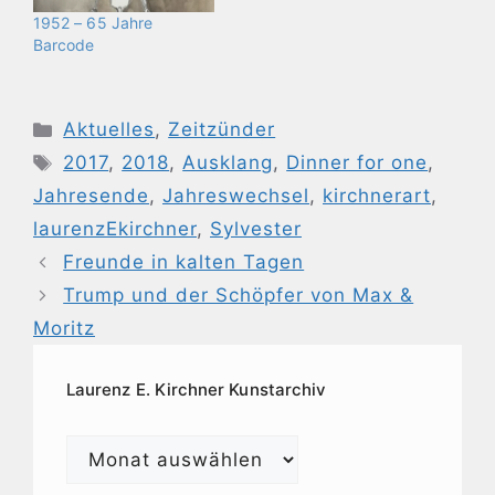
1952 – 65 Jahre
Barcode
Kategorien
Aktuelles
,
Zeitzünder
Schlagwörter
2017
,
2018
,
Ausklang
,
Dinner for one
,
Jahresende
,
Jahreswechsel
,
kirchnerart
,
laurenzEkirchner
,
Sylvester
Freunde in kalten Tagen
Trump und der Schöpfer von Max &
Moritz
Laurenz E. Kirchner Kunstarchiv
Laurenz
E.