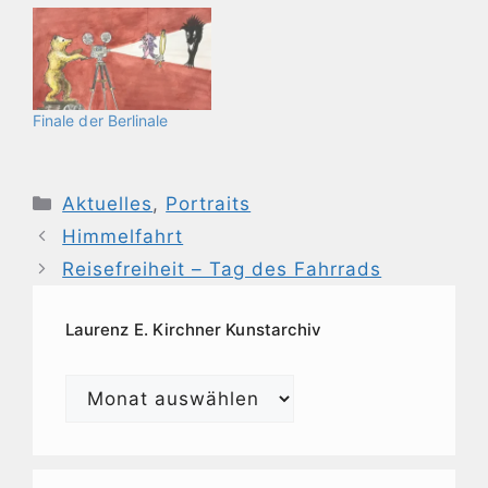
Finale der Berlinale
Kategorien
Aktuelles
,
Portraits
Himmelfahrt
Reisefreiheit – Tag des Fahrrads
Laurenz E. Kirchner Kunstarchiv
Laurenz
E.
Kirchner
Kunstarchiv