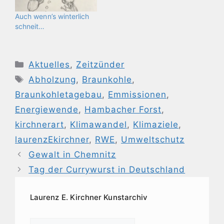
Auch wenn’s winterlich
schneit…
Kategorien
Aktuelles
,
Zeitzünder
Schlagwörter
Abholzung
,
Braunkohle
,
Braunkohletagebau
,
Emmissionen
,
Energiewende
,
Hambacher Forst
,
kirchnerart
,
Klimawandel
,
Klimaziele
,
laurenzEkirchner
,
RWE
,
Umweltschutz
Gewalt in Chemnitz
Tag der Currywurst in Deutschland
Laurenz E. Kirchner Kunstarchiv
Laurenz