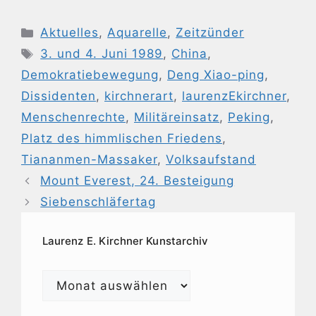
Kategorien
Aktuelles
,
Aquarelle
,
Zeitzünder
Schlagwörter
3. und 4. Juni 1989
,
China
,
Demokratiebewegung
,
Deng Xiao-ping
,
Dissidenten
,
kirchnerart
,
laurenzEkirchner
,
Menschenrechte
,
Militäreinsatz
,
Peking
,
Platz des himmlischen Friedens
,
Tiananmen-Massaker
,
Volksaufstand
Mount Everest, 24. Besteigung
Siebenschläfertag
Laurenz E. Kirchner Kunstarchiv
Laurenz
E.
Kirchner