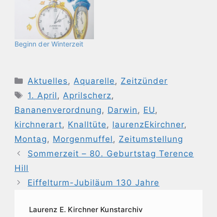
Beginn der Winterzeit
Kategorien
Aktuelles
,
Aquarelle
,
Zeitzünder
Schlagwörter
1. April
,
Aprilscherz
,
Bananenverordnung
,
Darwin
,
EU
,
kirchnerart
,
Knalltüte
,
laurenzEkirchner
,
Montag
,
Morgenmuffel
,
Zeitumstellung
Sommerzeit – 80. Geburtstag Terence
Hill
Eiffelturm-Jubiläum 130 Jahre
Laurenz E. Kirchner Kunstarchiv