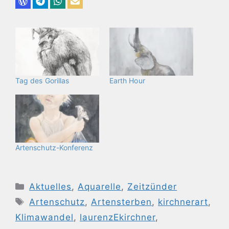
Tag des Gorillas
Earth Hour
Artenschutz-Konferenz
Kategorien
Aktuelles
,
Aquarelle
,
Zeitzünder
Schlagwörter
Artenschutz
,
Artensterben
,
kirchnerart
,
Klimawandel
,
laurenzEkirchner
,